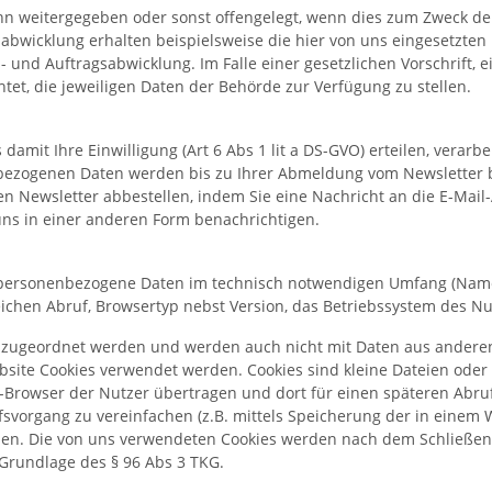
n weitergegeben oder sonst offengelegt, wenn dies zum Zweck der
abwicklung erhalten beispielsweise die hier von uns eingesetzten 
l- und Auftragsabwicklung. Im Falle einer gesetzlichen Vorschrift,
htet, die jeweiligen Daten der Behörde zur Verfügung zu stellen.
amit Ihre Einwilligung (Art 6 Abs 1 lit a DS-GVO) erteilen, verar
bezogenen Daten werden bis zu Ihrer Abmeldung vom Newsletter bz
den Newsletter abbestellen, indem Sie eine Nachricht an die E-Mai
ns in einer anderen Form benachrichtigen.
personenbezogene Daten im technisch notwendigen Umfang (Name
chen Abruf, Browsertyp nebst Version, das Betriebssystem des Nut
 zugeordnet werden und werden auch nicht mit Daten aus ander
site Cookies verwendet werden. Cookies sind kleine Dateien oder 
Browser der Nutzer übertragen und dort für einen späteren Abru
vorgang zu vereinfachen (z.B. mittels Speicherung der in einem 
n. Die von uns verwendeten Cookies werden nach dem Schließen d
 Grundlage des § 96 Abs 3 TKG.