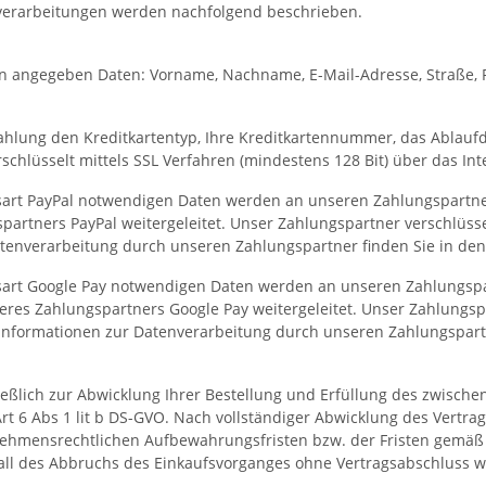
nverarbeitungen werden nachfolgend beschrieben.
en angegeben Daten: Vorname, Nachname, E-Mail-Adresse, Straße, 
ahlung den Kreditkartentyp, Ihre Kreditkartennummer, das Ablaufda
schlüsselt mittels SSL Verfahren (mindestens 128 Bit) über das Int
sart PayPal notwendigen Daten werden an unseren Zahlungspartne
partners PayPal weitergeleitet. Unser Zahlungspartner verschlüsse
atenverarbeitung durch unseren Zahlungspartner finden Sie in d
sart Google Pay notwendigen Daten werden an unseren Zahlungspa
res Zahlungspartners Google Pay weitergeleitet. Unser Zahlungspa
e Informationen zur Datenverarbeitung durch unseren Zahlungspa
lich zur Abwicklung Ihrer Bestellung und Erfüllung des zwischen
rt 6 Abs 1 lit b DS-GVO. Nach vollständiger Abwicklung des Vertra
nehmensrechtlichen Aufbewahrungsfristen bzw. der Fristen gemäß d
Fall des Abbruchs des Einkaufsvorganges ohne Vertragsabschluss w