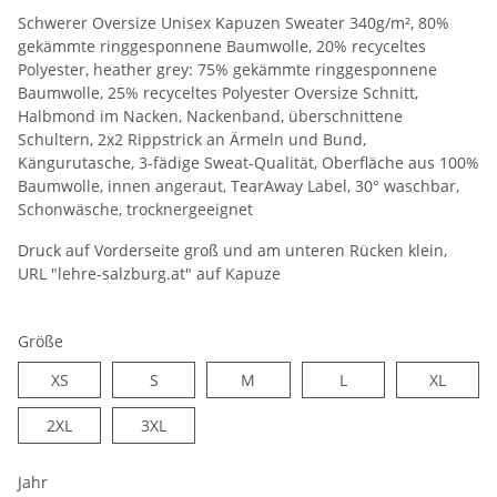
Schwerer Oversize Unisex Kapuzen Sweater 340g/m², 80%
gekämmte ringgesponnene Baumwolle, 20% recyceltes
Polyester, heather grey: 75% gekämmte ringgesponnene
Baumwolle, 25% recyceltes Polyester Oversize Schnitt,
Halbmond im Nacken, Nackenband, überschnittene
Schultern, 2x2 Rippstrick an Ärmeln und Bund,
Kängurutasche, 3-fädige Sweat-Qualität, Oberfläche aus 100%
Baumwolle, innen angeraut, TearAway Label, 30° waschbar,
Schonwäsche, trocknergeeignet
Druck auf Vorderseite groß und am unteren Rücken klein,
URL "lehre-salzburg.at" auf Kapuze
Größe
XS
S
M
L
XL
XS
S
M
L
XL
2XL
3XL
2XL
3XL
Jahr